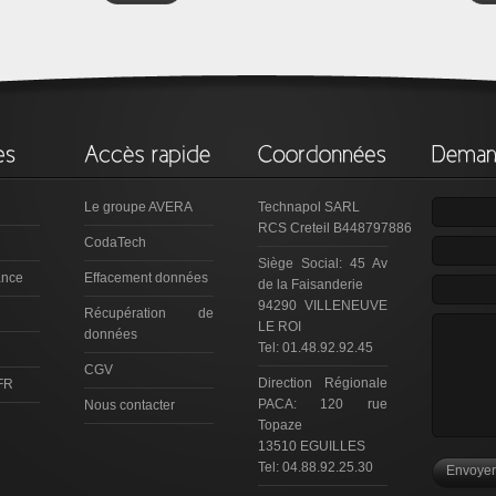
Le groupe AVERA
Technapol SARL
RCS Creteil B448797886
CodaTech
Siège Social: 45 Av
ance
Effacement données
de la Faisanderie
94290 VILLENEUVE
Récupération de
LE ROI
données
Tel: 01.48.92.92.45
CGV
Direction Régionale
FR
PACA: 120 rue
Nous contacter
Topaze
13510 EGUILLES
Tel: 04.88.92.25.30