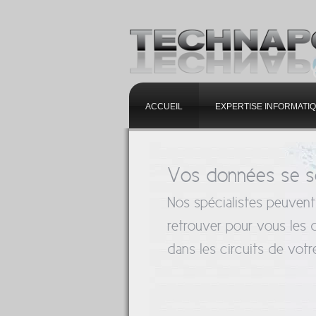
ACCUEIL
EXPERTISE INFORMATI
Vos données se s
Nos spécialistes peuvent
retrouver pour vous les
dans les circuits de votre