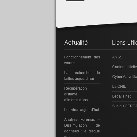
Fonctionnement des
ANSSI
worms
Contenu illicite
La recherche de
CyberMalveill
failles aujourd’hui
La CNIL
Récupération
distante
Legalis.net
d’informations
Site du CERT-
Les virus aujourd’hui
Analyse Forensic –
Dissimulation de
données : le disque
dur