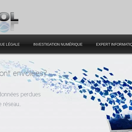
QUE LÉGALE
INVESTIGATION NUMÉRIQUE
EXPERT INFORMATI
ont envolées?
 données perdues
 réseau..